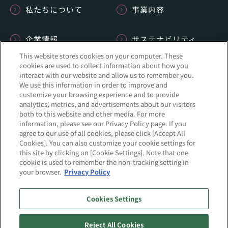
私たちについて
事業内容
企業情報
サステナビリティ
This website stores cookies on your computer. These
cookies are used to collect information about how you
IR情報
INSIDE-B
interact with our website and allow us to remember you.
We use this information in order to improve and
customize your browsing experience and to provide
採用情報
ニュース
analytics, metrics, and advertisements about our visitors
both to this website and other media. For more
information, please see our Privacy Policy page. If you
agree to our use of all cookies, please click [Accept All
Cookies]. You can also customize your cookie settings for
this site by clicking on [Cookie Settings]. Note that one
サイトマップ
プライバシーポリシー
cookie is used to remember the non-tracking setting in
your browser.
Privacy Policy
品質に対する取り組み
情報セキュリティへの取り組み
Cookies Settings
このサイトについて
ソーシャルメディアポリシー
Reject All Cookies